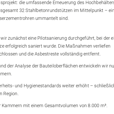
ngsprojekt: die umfassende Erneuerung des Hochbehälters
nsgesamt 32 Stahlbetonrundstützen im Mittelpunkt – ei
aserzementrohren ummantelt sind.
wir zunächst eine Pilotsanierung durchgeführt, bei der e
tze erfolgreich saniert wurde. Die Maßnahmen verliefen
lossen und die Asbestreste vollständig entfernt.
und der Analyse der Bauteiloberflächen entwickeln wir n
mmern.
rheits- und Hygienestandards weiter erhöht – schließlic
n Region.
er Kammern mit einem Gesamtvolumen von 8.000 m³.