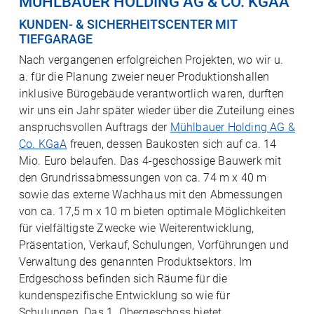
MÜHLBAUER HOLDING AG & CO. KGAA
KUNDEN- & SICHERHEITSCENTER MIT
TIEFGARAGE
Nach vergangenen erfolgreichen Projekten, wo wir u.
a. für die Planung zweier neuer Produktionshallen
inklusive Bürogebäude verantwortlich waren, durften
wir uns ein Jahr später wieder über die Zuteilung eines
anspruchsvollen Auftrags der
Mühlbauer Holding AG &
Co. KGaA
freuen, dessen Baukosten sich auf ca. 14
Mio. Euro belaufen. Das 4-geschossige Bauwerk mit
den Grundrissabmessungen von ca. 74 m x 40 m
sowie das externe Wachhaus mit den Abmessungen
von ca. 17,5 m x 10 m bieten optimale Möglichkeiten
für vielfältigste Zwecke wie Weiterentwicklung,
Präsentation, Verkauf, Schulungen, Vorführungen und
Verwaltung des genannten Produktsektors. Im
Erdgeschoss befinden sich Räume für die
kundenspezifische Entwicklung so wie für
Schulungen. Das 1. Obergeschoss bietet